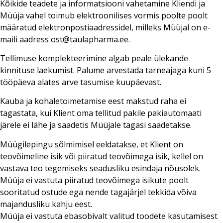
Kõikide teadete ja informatsiooni vahetamine Kliendi ja
Müüja vahel toimub elektroonilises vormis poolte poolt
määratud elektronpostiaadressidel, milleks Müüjal on e-
maili aadress ost@taulapharma.ee.
Tellimuse komplekteerimine algab peale ülekande
kinnituse laekumist. Palume arvestada tarneajaga kuni 5
tööpäeva alates arve tasumise kuupäevast.
Kauba ja kohaletoimetamise eest makstud raha ei
tagastata, kui Klient oma tellitud pakile pakiautomaati
järele ei lähe ja saadetis Müüjale tagasi saadetakse.
Müügilepingu sõlmimisel eeldatakse, et Klient on
teovõimeline isik või piiratud teovõimega isik, kellel on
vastava teo tegemiseks seadusliku esindaja nõusolek.
Müüja ei vastuta piiratud teovõimega isikute poolt
sooritatud ostude ega nende tagajärjel tekkida võiva
majandusliku kahju eest.
Müüja ei vastuta ebasobivalt valitud toodete kasutamisest