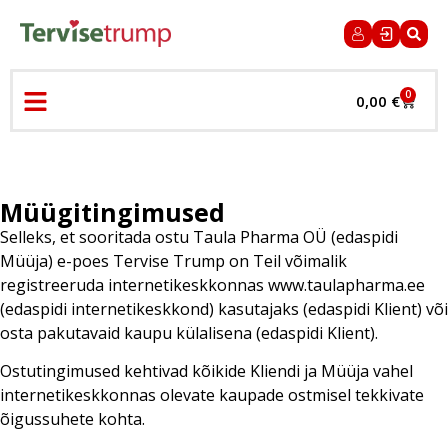
0
0,00
€
Müügitingimused
Selleks, et sooritada ostu Taula Pharma OÜ (edaspidi
Müüja) e-poes Tervise Trump on Teil võimalik
registreeruda internetikeskkonnas www.taulapharma.ee
(edaspidi internetikeskkond) kasutajaks (edaspidi Klient) või
osta pakutavaid kaupu külalisena (edaspidi Klient).
Ostutingimused kehtivad kõikide Kliendi ja Müüja vahel
internetikeskkonnas olevate kaupade ostmisel tekkivate
õigussuhete kohta.