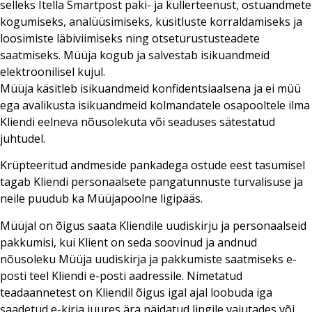
selleks Itella Smartpost paki- ja kullerteenust, ostuandmete
kogumiseks, analüüsimiseks, küsitluste korraldamiseks ja
loosimiste läbiviimiseks ning otseturustusteadete
saatmiseks. Müüja kogub ja salvestab isikuandmeid
elektroonilisel kujul.
Müüja käsitleb isikuandmeid konfidentsiaalsena ja ei müü
ega avalikusta isikuandmeid kolmandatele osapooltele ilma
Kliendi eelneva nõusolekuta või seaduses sätestatud
juhtudel.
Krüpteeritud andmeside pankadega ostude eest tasumisel
tagab Kliendi personaalsete pangatunnuste turvalisuse ja
neile puudub ka Müüjapoolne ligipääs.
Müüjal on õigus saata Kliendile uudiskirju ja personaalseid
pakkumisi, kui Klient on seda soovinud ja andnud
nõusoleku Müüja uudiskirja ja pakkumiste saatmiseks e-
posti teel Kliendi e-posti aadressile. Nimetatud
teadaannetest on Kliendil õigus igal ajal loobuda iga
saadetud e-kirja juures ära näidatud lingile vajutades või