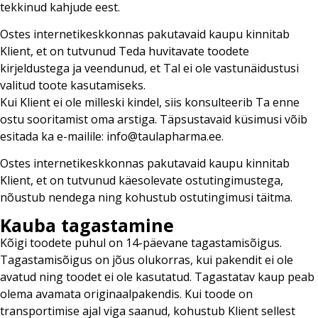
tekkinud kahjude eest.
Ostes internetikeskkonnas pakutavaid kaupu kinnitab
Klient, et on tutvunud Teda huvitavate toodete
kirjeldustega ja veendunud, et Tal ei ole vastunäidustusi
valitud toote kasutamiseks.
Kui Klient ei ole milleski kindel, siis konsulteerib Ta enne
ostu sooritamist oma arstiga. Täpsustavaid küsimusi võib
esitada ka e-mailile: info@taulapharma.ee.
Ostes internetikeskkonnas pakutavaid kaupu kinnitab
Klient, et on tutvunud käesolevate ostutingimustega,
nõustub nendega ning kohustub ostutingimusi täitma.
Kauba tagastamine
Kõigi toodete puhul on 14-päevane tagastamisõigus.
Tagastamisõigus on jõus olukorras, kui pakendit ei ole
avatud ning toodet ei ole kasutatud. Tagastatav kaup peab
olema avamata originaalpakendis. Kui toode on
transportimise ajal viga saanud, kohustub Klient sellest