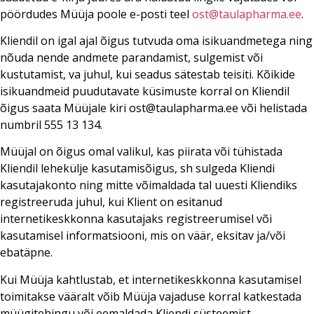
pöördudes Müüja poole e-posti teel
ost@taulapharma.ee
.
Kliendil on igal ajal õigus tutvuda oma isikuandmetega ning
nõuda nende andmete parandamist, sulgemist või
kustutamist, va juhul, kui seadus sätestab teisiti. Kõikide
isikuandmeid puudutavate küsimuste korral on Kliendil
õigus saata Müüjale kiri ost@taulapharma.ee või helistada
numbril 555 13 134.
Müüjal on õigus omal valikul, kas piirata või tühistada
Kliendil lehekülje kasutamisõigus, sh sulgeda Kliendi
kasutajakonto ning mitte võimaldada tal uuesti Kliendiks
registreeruda juhul, kui Klient on esitanud
internetikeskkonna kasutajaks registreerumisel või
kasutamisel informatsiooni, mis on väär, eksitav ja/või
ebatäpne.
Kui Müüja kahtlustab, et internetikeskkonna kasutamisel
toimitakse vääralt võib Müüja vajaduse korral katkestada
müügitehingu või eemaldada Kliendi süsteemist.