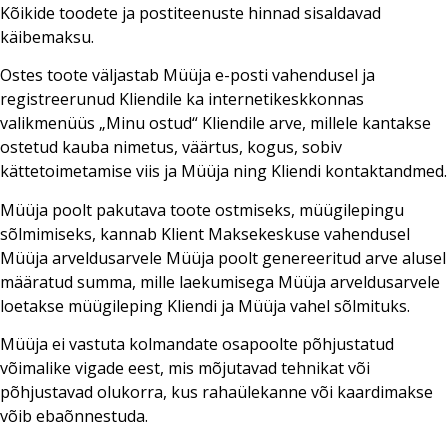
Kõikide toodete ja postiteenuste hinnad sisaldavad
käibemaksu.
Ostes toote väljastab Müüja e-posti vahendusel ja
registreerunud Kliendile ka internetikeskkonnas
valikmenüüs „Minu ostud“ Kliendile arve, millele kantakse
ostetud kauba nimetus, väärtus, kogus, sobiv
kättetoimetamise viis ja Müüja ning Kliendi kontaktandmed.
Müüja poolt pakutava toote ostmiseks, müügilepingu
sõlmimiseks, kannab Klient Maksekeskuse vahendusel
Müüja arveldusarvele Müüja poolt genereeritud arve alusel
määratud summa, mille laekumisega Müüja arveldusarvele
loetakse müügileping Kliendi ja Müüja vahel sõlmituks.
Müüja ei vastuta kolmandate osapoolte põhjustatud
võimalike vigade eest, mis mõjutavad tehnikat või
põhjustavad olukorra, kus rahaülekanne või kaardimakse
võib ebaõnnestuda.