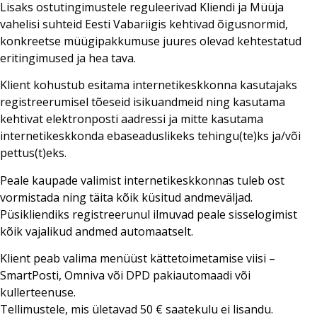
Lisaks ostutingimustele reguleerivad Kliendi ja Müüja
vahelisi suhteid Eesti Vabariigis kehtivad õigusnormid,
konkreetse müügipakkumuse juures olevad kehtestatud
eritingimused ja hea tava.
Klient kohustub esitama internetikeskkonna kasutajaks
registreerumisel tõeseid isikuandmeid ning kasutama
kehtivat elektronposti aadressi ja mitte kasutama
internetikeskkonda ebaseaduslikeks tehingu(te)ks ja/või
pettus(t)eks.
Peale kaupade valimist internetikeskkonnas tuleb ost
vormistada ning täita kõik küsitud andmeväljad.
Püsikliendiks registreerunul ilmuvad peale sisselogimist
kõik vajalikud andmed automaatselt.
Klient peab valima menüüst kättetoimetamise viisi –
SmartPosti, Omniva või DPD pakiautomaadi või
kullerteenuse.
Tellimustele, mis ületavad 50 € saatekulu ei lisandu.