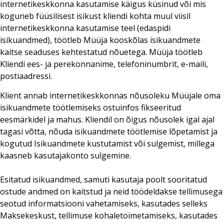
internetikeskkonna kasutamise käigus küsinud või mis
koguneb füüsilisest isikust kliendi kohta muul viisil
internetikeskkonna kasutamise teel (edaspidi
isikuandmed), töötleb Müüja kooskõlas isikuandmete
kaitse seaduses kehtestatud nõuetega. Müüja töötleb
Kliendi ees- ja perekonnanime, telefoninumbrit, e-maili,
postiaadressi.
Klient annab internetikeskkonnas nõusoleku Müüjale oma
isikuandmete töötlemiseks ostuinfos fikseeritud
eesmärkidel ja mahus. Kliendil on õigus nõusolek igal ajal
tagasi võtta, nõuda isikuandmete töötlemise lõpetamist ja
kogutud Isikuandmete kustutamist või sulgemist, millega
kaasneb kasutajakonto sulgemine.
Esitatud isikuandmed, samuti kasutaja poolt sooritatud
ostude andmed on kaitstud ja neid töödeldakse tellimusega
seotud informatsiooni vahetamiseks, kasutades selleks
Maksekeskust, tellimuse kohaletoimetamiseks, kasutades