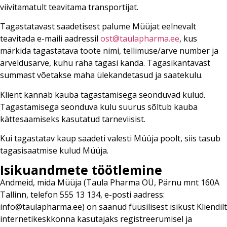
viivitamatult teavitama transportijat.
Tagastatavast saadetisest palume Müüjat eelnevalt
teavitada e-maili aadressil
ost@taulapharma.ee
, kus
märkida tagastatava toote nimi, tellimuse/arve number ja
arveldusarve, kuhu raha tagasi kanda. Tagasikantavast
summast võetakse maha ülekandetasud ja saatekulu.
Klient kannab kauba tagastamisega seonduvad kulud.
Tagastamisega seonduva kulu suurus sõltub kauba
kättesaamiseks kasutatud tarneviisist.
Kui tagastatav kaup saadeti valesti Müüja poolt, siis tasub
tagasisaatmise kulud Müüja.
Isikuandmete töötlemine
Andmeid, mida Müüja (Taula Pharma OÜ, Pärnu mnt 160A
Tallinn, telefon 555 13 134, e-posti aadress:
info@taulapharma.ee) on saanud füüsilisest isikust Kliendilt
internetikeskkonna kasutajaks registreerumisel ja